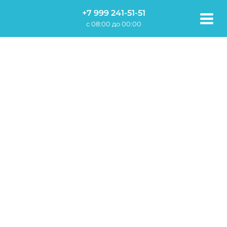
Перейти
+7 999 241-51-51
к
c 08:00 до 00:00
содержимому