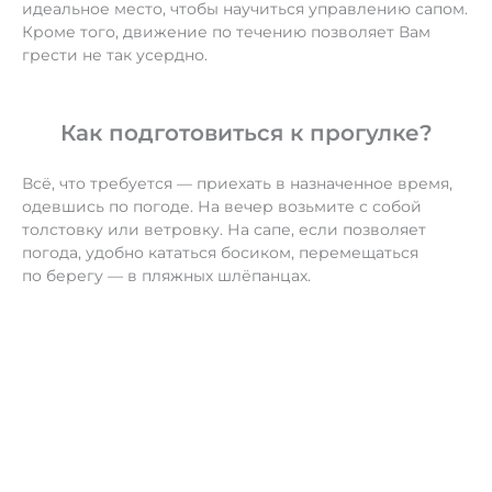
идеальное место, чтобы научиться управлению сапом.
Кроме того, движение по течению позволяет Вам
грести не так усердно.
Как подготовиться к прогулке?
Всё, что требуется — приехать в назначенное время,
одевшись по погоде. На вечер возьмите с собой
толстовку или ветровку. На сапе, если позволяет
погода, удобно кататься босиком, перемещаться
по берегу — в пляжных шлёпанцах.
С собой желательно иметь запасной комплект сухой
одежды и обуви, репелленты от насекомых,
купальные принадлежности по желанию, питьевую
воду, а также хорошее настроение =)
Личные вещи на время прогулки можно взять с собой
в герметичном мешке.
Что входит в стоимость?