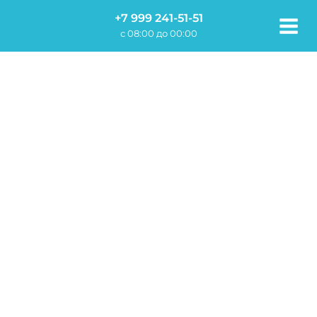
Перейти
+7 999 241-51-51
к
c 08:00 до 00:00
содержимому