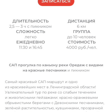
ЗАПИСАТЬСЯ
ДЛИТЕЛЬНОСТЬ
ДИСТАНЦИЯ
2,5 — 3 ч с пикником
6 км
СЛОЖНОСТЬ
ГРУППА
легко
до 10 человек
ЕЖЕДНЕВНО
СТОИМОСТЬ
11:30 и 16:45
4000 руб./чел.
САП прогулка
по каньону реки Оредеж с видами
на красные песчаники
и пикником
Самый красивый
САП-маршрут
и одно
из красивейших мест в Ленинградской области!
Увлекательный тур по реке со слабым течением
и живописными пейзажами:
красно-оранжевыми
обрывистыми берегами с Девонскими песчаниками,
зелёной растительностью, кувшинками, прозрачной